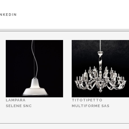
NE 2016
INKEDIN
LAMPARA
TITOTIPETTO
SELENE SNC
MULTIFORME SAS