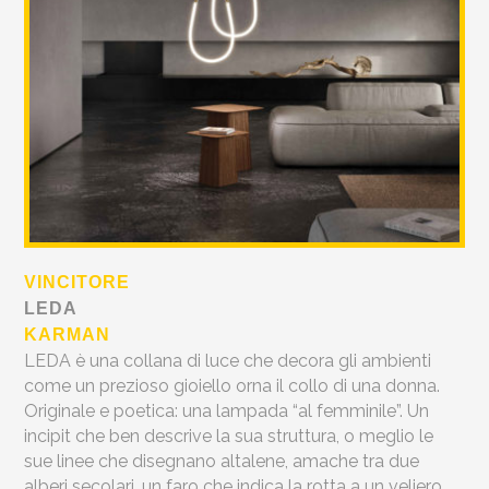
VINCITORE
LEDA
KARMAN
LEDA è una collana di luce che decora gli ambienti
come un prezioso gioiello orna il collo di una donna.
Originale e poetica: una lampada “al femminile”. Un
incipit che ben descrive la sua struttura, o meglio le
sue linee che disegnano altalene, amache tra due
alberi secolari, un faro che indica la rotta a un veliero.