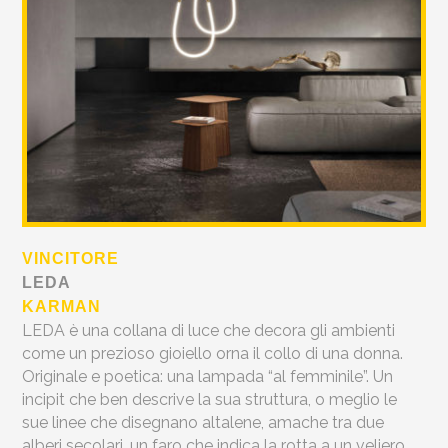
VINCITORE
LEDA
KARMAN
LEDA è una collana di luce che decora gli ambienti
come un prezioso gioiello orna il collo di una donna.
Originale e poetica: una lampada “al femminile”. Un
incipit che ben descrive la sua struttura, o meglio le
sue linee che disegnano altalene, amache tra due
alberi secolari, un faro che indica la rotta a un veliero.